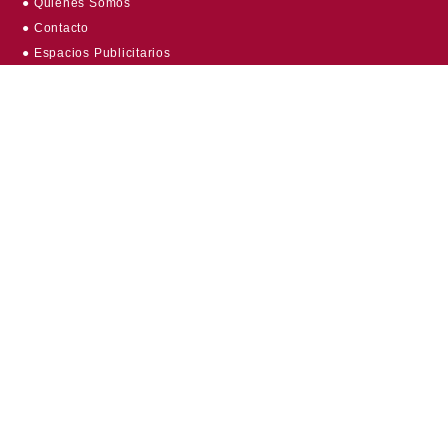
● Quiénes Somos
● Contacto
● Espacios Publicitarios