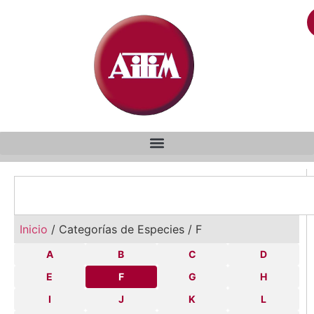
Inicio
/ Categorías de Especies / F
A
B
C
D
E
F
G
H
I
J
K
L