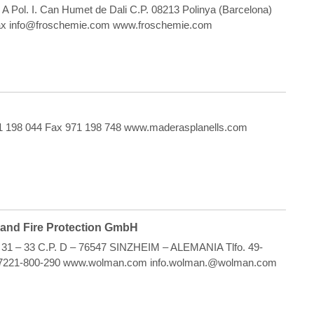
8 A Pol. I. Can Humet de Dali C.P. 08213 Polinya (Barcelona)
 Fax info@froschemie.com www.froschemie.com
 971 198 044 Fax 971 198 748 www.maderasplanells.com
nd Fire Protection GmbH
 31 – 33 C.P. D – 76547 SINZHEIM – ALEMANIA Tlfo. 49-
-7221-800-290 www.wolman.com info.wolman.@wolman.com