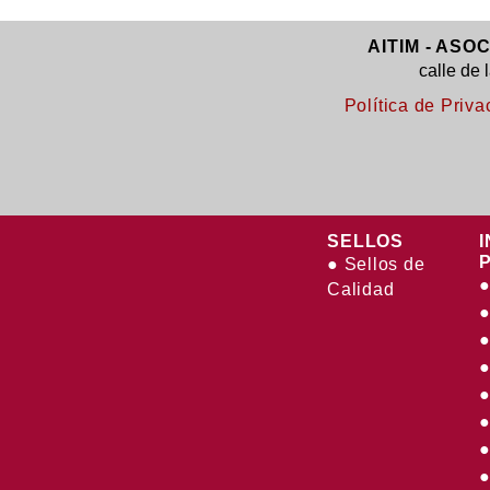
AITIM - ASO
calle de 
Política de Priva
SELLOS
● Sellos de
●
Calidad
●
●
●
●
●
●
●