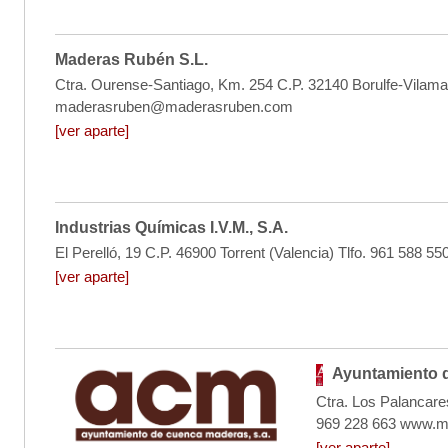
Maderas Rubén S.L.
Ctra. Ourense-Santiago, Km. 254 C.P. 32140 Borulfe-Vilam
maderasruben@maderasruben.com
[ver aparte]
Industrias Químicas I.V.M., S.A.
El Perelló, 19 C.P. 46900 Torrent (Valencia) Tlfo. 961 58
[ver aparte]
Ayuntamiento d
Ctra. Los Palancare
969 228 663 www.
[ver aparte]