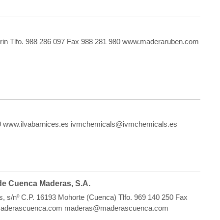
arin Tlfo. 988 286 097 Fax 988 281 980 www.maderaruben.com
8 550 www.ilvabarnices.es ivmchemicals@ivmchemicals.es
e Cuenca Maderas, S.A.
s, s/nº C.P. 16193 Mohorte (Cuenca) Tlfo. 969 140 250 Fax
maderascuenca.com maderas@maderascuenca.com