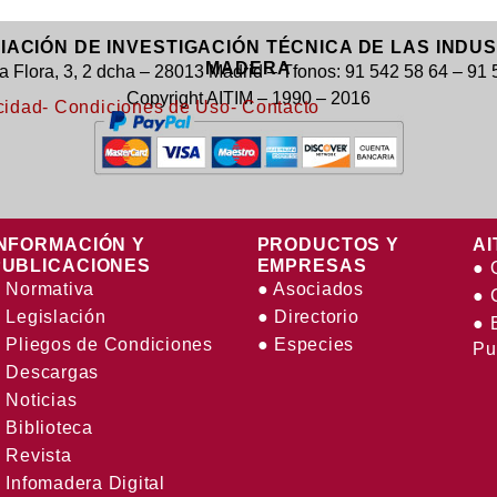
CIACIÓN DE INVESTIGACIÓN TÉCNICA DE LAS INDU
MADERA
la Flora, 3, 2 dcha – 28013 Madrid – Tfonos: 91 542 58 64 – 91
Copyright AITIM – 1990 – 2016
cidad
- Condiciones de Uso
- Contacto
INFORMACIÓN Y
PRODUCTOS Y
AI
PUBLICACIONES
EMPRESAS
● 
 Normativa
● Asociados
● 
 Legislación
● Directorio
● 
 Pliegos de Condiciones
● Especies
Pu
 Descargas
 Noticias
 Biblioteca
 Revista
 Infomadera Digital