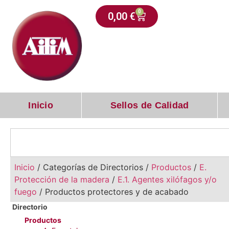
0
0,00
€
Inicio
Sellos de Calidad
Inicio
/ Categorías de Directorios /
Productos
/
E.
Protección de la madera
/
E.1. Agentes xilófagos y/o
fuego
/ Productos protectores y de acabado
Productos