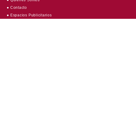
● Quiénes Somos
● Contacto
● Espacios Publicitarios