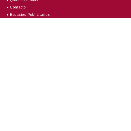
● Quiénes Somos
● Contacto
● Espacios Publicitarios