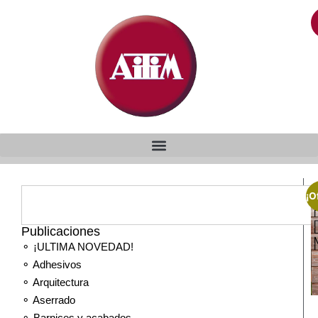
¡O
Publicaciones
⚬ ¡ULTIMA NOVEDAD!
⚬ Adhesivos
⚬ Arquitectura
⚬ Aserrado
⚬ Barnices y acabados