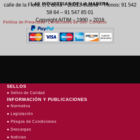
LAS INDUSTRIAS DE LA MADERA
calle de la Flora, 3, 2 dcha – 28013 Madrid – Tfonos: 91 542
58 64 – 91 547 85 01
Copyright AITIM – 1990 – 2016
Política de Privacidad
- Condiciones de Uso
- Contacto
SELLOS
● Sellos de Calidad
INFORMACIÓN Y PUBLICACIONES
● Normativa
● Legislación
● Pliegos de Condiciones
● Descargas
● Noticias